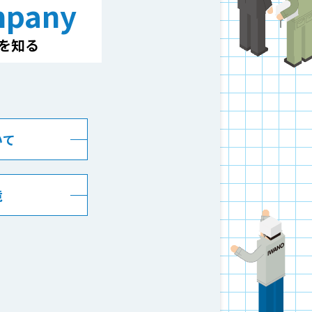
pany
を知る
いて
境