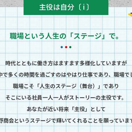
主役は自分〔 i 〕
職場という
人生の「ステージ」で。
時代とともに働き方は
ますます多様化していますが
中で多くの時間を過ごすのは
やはり仕事であり、職場で
職場こそ「人生のステージ（舞台）」であり
そこにいる社員一人一人がストーリーの主役です。
あなたが近い将来「主役」として
野商会というステージで
輝いてくれることを願っていま