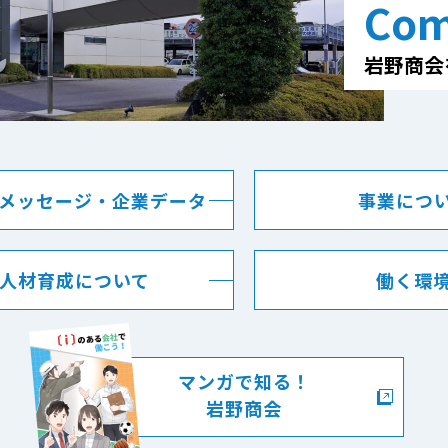
Com
岩野商会
メッセージ・企業データ
事業につ
人材育成について
働く環
マンガで知る！
岩野商会