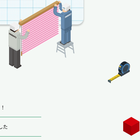
！！
した