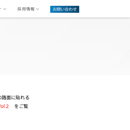
ィ
採用情報
お問い合わせ
動画ギャラリー
員交流活動
3Mフィルム販売事業
ート事業
の路面に貼れる
ol２
をご覧